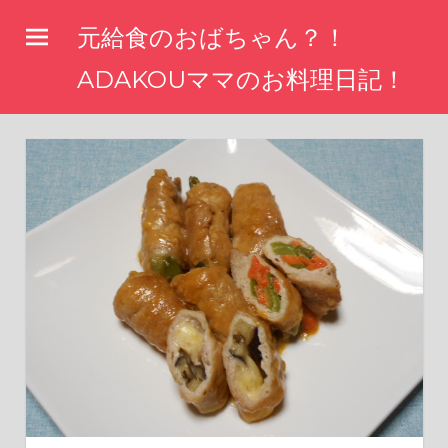
コ
元給食のおばちゃん？！
ン
テ
ADAKOUママのお料理日記！
ン
ツ
へ
ス
キ
ッ
プ