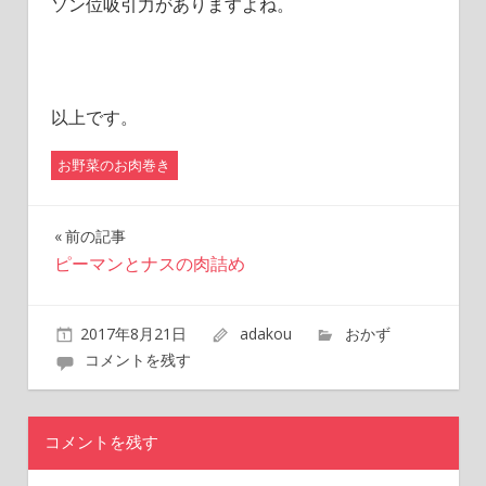
ソン位吸引力がありますよね。
以上です。
お野菜のお肉巻き
前の記事
投
ピーマンとナスの肉詰め
稿
2017年8月21日
adakou
おかず
ナ
コメントを残す
ビ
ゲ
コメントを残す
ー