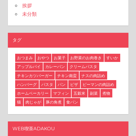
挨拶
未分類
タグ
おつまみ
おやつ
お菓子
お野菜のお肉巻き
すいか
アップルパイ
カレーパン
クリームパスタ
チキンカツバーガー
チキン南蛮
ナスの肉詰め
ハンバーグ
パスタ
パン
ピザ
ピーマンの肉詰め
ホームベーカリー
マフィン
五穀米
副菜
煮物
猫
肉じゃが
豚の角煮
食パン
WEB喫茶ADAKOU